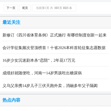
下一页
尾页
当前第1页 共
103
页
1021
条
最近关注
新修订《四川省体育条例》正式施行 有哪些制度创新一起来
看
会计学征集频次登顶榜首！十省2026本科首轮征集志愿数据
出炉
16岁少女沉迷剧本杀“恋陪”，2年花17万元
成绩好就随便吃，河南一14岁男孩吃出糖尿病
义乌父亲携14岁儿子三伏天跑外卖，消融多年父子隔阂
热点内容