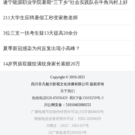
遂宁能源职业学院暑期“三下乡”社会实践队在牛角沟村上好
行走的思政大课
211大学生应聘暑假工秒变家教老师
3位三支一扶考生疑13天提高20余分
夏季新冠感染为何反复出现小高峰？
14岁男孩双腿纹满纹身家长索赔20万
Copyright © 2010-2021
四川非凡魅力影视文化传播有限公司 版权所有
关于我们
热线电话028-85056429
蜀ICP备15019259号-3
川公网安备：51010402000252
广播电视节目制作经营许可证(川)字第00850号
增值电信业务经营许可证：川B2-20200029
川网文〔2022〕3363-037号
川广审批准字[2019]13号