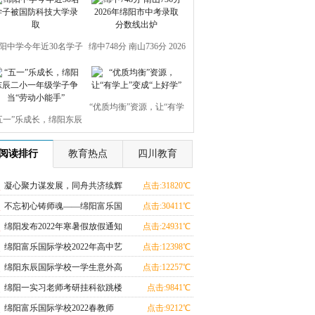
阳中学今年近30名学子
绵中748分 南山736分 2026
被国防科技大学录取
年绵阳市中考录取分数线
“优质均衡”资源，让“有学
出炉
五一”乐成长，绵阳东辰
上”变成“上好学”
小一年级学子争当“劳动
阅读排行
教育热点
四川教育
小能手”
凝心聚力谋发展，同舟共济续辉
点击:31820℃
煌 绵阳富乐国际学校召开初三
不忘初心铸师魂——绵阳富乐国
点击:30411℃
开学工作会
际学校庆祝第35个教师节表彰大
绵阳发布2022年寒暑假放假通知
点击:24931℃
会隆重举行
绵阳富乐国际学校2022年高中艺
点击:12398℃
体特长生招生简章公布
绵阳东辰国际学校一学生意外高
点击:12257℃
坠死亡 警方排除刑事案件
绵阳一实习老师考研挂科欲跳楼
点击:9841℃
民警、消防出手救下
绵阳富乐国际学校2022春教师
点击:9212℃