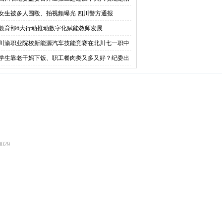
典型问题
女生被多人围殴、拍视频曝光 四川警方通报
教育部6大行动推动数字化赋能教师发展
川渝职业院校新能源汽车技能竞赛在北川七一职中
幕
学生靠老干妈下饭、职工餐肉类又多又好？纪委出
整治
029