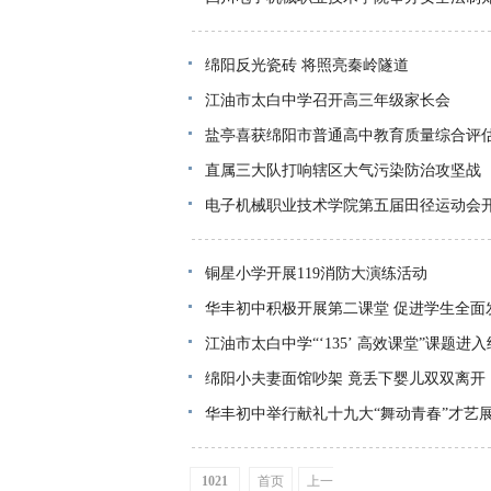
绵阳反光瓷砖 将照亮秦岭隧道
江油市太白中学召开高三年级家长会
盐亭喜获绵阳市普通高中教育质量综合评
直属三大队打响辖区大气污染防治攻坚战
电子机械职业技术学院第五届田径运动会
铜星小学开展119消防大演练活动
华丰初中积极开展第二课堂 促进学生全面
江油市太白中学“‘135’ 高效课堂”课题进
绵阳小夫妻面馆吵架 竟丢下婴儿双双离开
华丰初中举行献礼十九大“舞动青春”才艺
1021
首页
上一