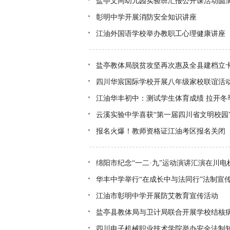
盐亭文同幼儿园实验班汇报公开课活动圆
彰明中学开展消防安全知识讲座
江油外国语学校举办教职工心理健康讲座
盐亭教体局脱贫攻坚再次惠及全县建档立
四川华宸国际学校开展八年级家校联谊活
江油华丰初中：测试学生体育成绩 拉开冬
云溪实验中学喜获“第一届四川省文明校园
报名火爆！教师资格证江油考区报名关闭
绵阳市纪念“一二·九”运动演讲汇演在川电
华丰中学举行“在成长中与法同行”法制宣
江油市彰明中学开展防艾教育宣传活动
盐亭县教体局与卫计局联合开展学校结核
四川电子机械职业技术学院举办安全法制