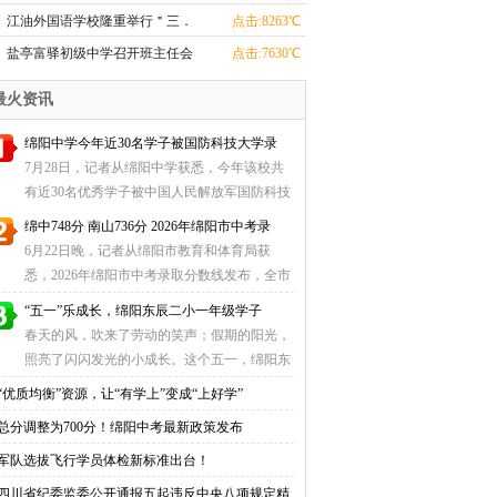
（补充）招聘公告
江油外国语学校隆重举行＂三．
点击:8263℃
八＂节庆祝暨表彰活动
盐亭富驿初级中学召开班主任会
点击:7630℃
议
最火资讯
绵阳中学今年近30名学子被国防科技大学录
7月28日，记者从绵阳中学获悉，今年该校共
有近30名优秀学子被中国人民解放军国防科技
大学录取，录 ...
绵中748分 南山736分 2026年绵阳市中考录
6月22日晚，记者从绵阳市教育和体育局获
悉，2026年绵阳市中考录取分数线发布，全市
普通高中学校最 ...
“五一”乐成长，绵阳东辰二小一年级学子
春天的风，吹来了劳动的笑声；假期的阳光，
照亮了闪闪发光的小成长。这个五一，绵阳东
辰二小一年 ...
“优质均衡”资源，让“有学上”变成“上好学”
总分调整为700分！绵阳中考最新政策发布
军队选拔飞行学员体检新标准出台！
四川省纪委监委公开通报五起违反中央八项规定精