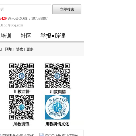
6429
通讯员QQ群：197538807
1537@qq.com
培训
社区
举报●辟谣
山
|
阿坝
|
甘孜
|
更多