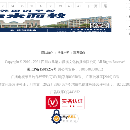
33
34
35
36
37
38
39
40
41
下一页
尾
神
·
·
·
开
·
手
网站简介
|
法律声明
|
联系我们
|
Copyright © 2010 - 2021 四川非凡魅力影视文化传播有限公司 All Rights Reserved
蜀ICP备15019259号
川公网安备：51010402000252
广播电视节目制作经营许可证(川)字第00850号
川广审批准字[2019]13号
文化经营许可证：川网文〔2022〕3363-037号
增值电信业务经营许可证：川B2-20200
广告联系QQ443652