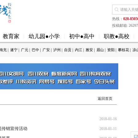
热线：
028-8505
投稿邮箱: 262973
教育家
幼儿园●小学
初中●高中
职教●高校
南充
|
遂宁
|
广元
|
巴中
|
广安
|
泸州
|
自贡
|
内江
|
雅安
|
眉山
|
资阳
|
攀枝花
|
凉
返回首页
2018-01-16
范传销宣传活动
2018-01-11