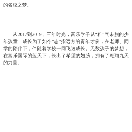
的名校之梦。
从2017到2019，三年时光，富乐学子从“稚”气未脱的少
年孩童，成长为了如今“志”指远方的青年才俊，在老师、同
学的陪伴下，伴随着学校一同飞速成长。无数孩子的梦想，
在富乐国际的蓝天下，长出了希望的翅膀，拥有了翱翔九天
的力量。