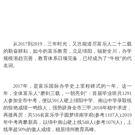
从2017到2019，三年时光，又岂能道尽富乐人二十二载
的勤奋耕耘，如今的富乐教育，立足绵阳，辐射全川，办学
规模渐趋完善，教育体系日臻完备，已经成为了“牛校”的代
名词。
2017年，是富乐国际办学史上里程碑式的一年。这一
年，全体富乐人“磨剑三载，一朝亮剑”：首届毕业班共1291
人参加全市中考，便以591人硬上绵阳中学、南山中学录取线
的惊艳成绩一鸣惊人，强势跻身全市三甲;2018年稳中求进，
再接再厉：共516名富乐学子圆梦绵南学府(参考1107人);2019
年中考再攀新高，以绵中南山硬上线548人(参考1076人)，上
线率超50%的傲人成绩，稳居绵州教育高峰。