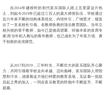
自2014年建校时的初代富乐国际人踏上五里梁这片热
土，到如今2019年已超过三百人的庞大师资队伍，学校通过
近六年来不断的结构体系优化，内培外引，广纳贤才，锻造
出了一支名校长引领、名教师执教的顶尖教育团队。当年立
校兴校的骨干教师，如今已是德高望重、经验丰富的首席专
家;而当年初入教坛的青年教师，也已成长为了年富力强、勇
于创新的名优模范。
从2017到2019，三年时光，不断壮大的富乐团队齐心聚
力，共同引领着学校走向卓越、迈向巅峰。富乐国际人用智
慧和汗水，浇灌着这片他们钟爱的教育圣地，见证着一批批
后起之秀的加入，一同在富乐教育的怀抱中不断提升、不断
超越。