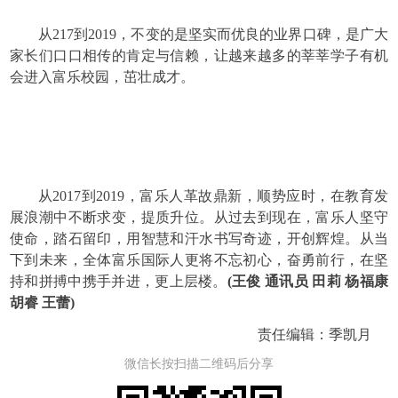
从217到2019，不变的是坚实而优良的业界口碑，是广大
家长们口口相传的肯定与信赖，让越来越多的莘莘学子有机
会进入富乐校园，茁壮成才。
从2017到2019，富乐人革故鼎新，顺势应时，在教育发
展浪潮中不断求变，提质升位。从过去到现在，富乐人坚守
使命，踏石留印，用智慧和汗水书写奇迹，开创辉煌。从当
下到未来，全体富乐国际人更将不忘初心，奋勇前行，在坚
持和拼搏中携手并进，更上层楼。
(王俊 通讯员 田莉 杨福康
胡睿 王蕾)
责任编辑：季凯月
微信长按扫描二维码后分享