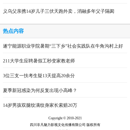
义乌父亲携14岁儿子三伏天跑外卖，消融多年父子隔阂
热点内容
遂宁能源职业学院暑期“三下乡”社会实践队在牛角沟村上好
行走的思政大课
211大学生应聘暑假工秒变家教老师
3位三支一扶考生疑13天提高20余分
夏季新冠感染为何反复出现小高峰？
14岁男孩双腿纹满纹身家长索赔20万
Copyright © 2010-2021
四川非凡魅力影视文化传播有限公司 版权所有